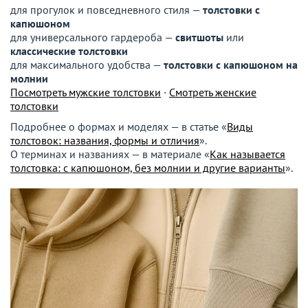
для прогулок и повседневного стиля —
толстовки с
капюшоном
для универсального гардероба —
свитшоты
или
классические толстовки
для максимального удобства —
толстовки с капюшоном на
молнии
Посмотреть мужские толстовки
·
Смотреть женские
толстовки
Подробнее о формах и моделях — в статье «
Виды
толстовок: названия, формы и отличия
».
О терминах и названиях — в материале «
Как называется
толстовка: с капюшоном, без молнии и другие варианты
».