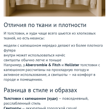
Отличия по ткани и плотности
И толстовки, и худи чаще всего шьются из хлопковых
тканей, но есть нюансы:
модели с капюшоном нередко делают из более плотного
футера
внутри может использоваться начёс
свитшоты обычно легче и тоньше
Например, у
Abercrombie & Fitch
и
Hollister
толстовки с
капюшоном рассчитаны на прохладную погоду и
активное использование, а свитшоты — на комфорт в
городе и помещениях.
Разница в стиле и образах
Толстовки с капюшоном (худи)
— повседневный,
расслабленный стиль
Свитшоты
— аккуратный городской casual