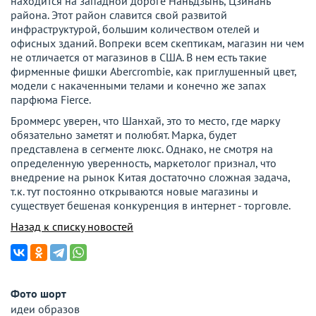
находится на западной дороге Наньдзынь, Цзинань
района. Этот район славится свой развитой
инфраструктурой, большим количеством отелей и
офисных зданий. Вопреки всем скептикам, магазин ни чем
не отличается от магазинов в США. В нем есть такие
фирменные фишки Abercrombie, как приглушенный цвет,
модели с накаченными телами и конечно же запах
парфюма Fierce.
Броммерс уверен, что Шанхай, это то место, где марку
обязательно заметят и полюбят. Марка, будет
представлена в сегменте люкс. Однако, не смотря на
определенную уверенность, маркетолог признал, что
внедрение на рынок Китая достаточно сложная задача,
т.к. тут постоянно открываются новые магазины и
существует бешеная конкуренция в интернет - торговле.
Назад к списку новостей
Фото шорт
идеи образов