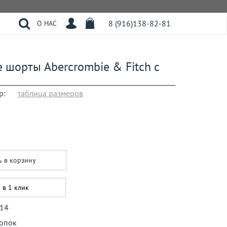
8 (916)138-82-81
О НАС
 шорты Abercrombie & Fitch с
р:
таблица размеров
ь в корзину
 в 1 клик
14
опок