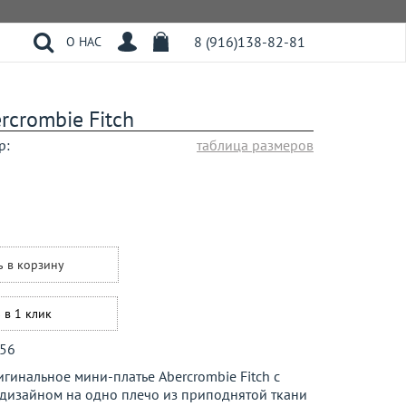
8 (916)138-82-81
О НАС
rcrombie Fitch
р:
таблица размеров
ь в корзину
 в 1 клик
56
инальное мини-платье Abercrombie Fitch с
дизайном на одно плечо из приподнятой ткани