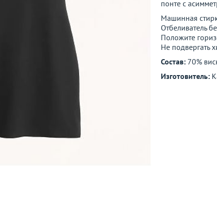
понте с асимме
Машинная стирк
Отбеливатель бе
Положите гориз
Не подвергать 
Состав:
70% виск
Изготовитель:
К