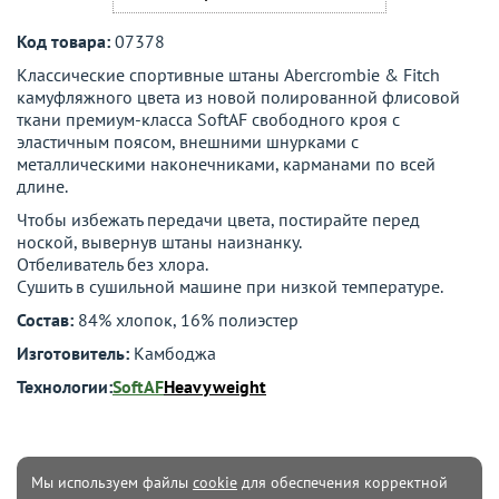
Код товара:
07378
Классические спортивные штаны Abercrombie & Fitch
камуфляжного цвета из новой полированной флисовой
ткани премиум-класса SoftAF свободного кроя с
эластичным поясом, внешними шнурками с
металлическими наконечниками, карманами по всей
длине.
Чтобы избежать передачи цвета, постирайте перед
ноской, вывернув штаны наизнанку.
Отбеливатель без хлора.
Сушить в сушильной машине при низкой температуре.
Состав:
84% хлопок, 16% полиэстер
Изготовитель:
Камбоджа
Технологии:
SoftAF
Heavyweight
Мы используем файлы
cookie
для обеспечения корректной