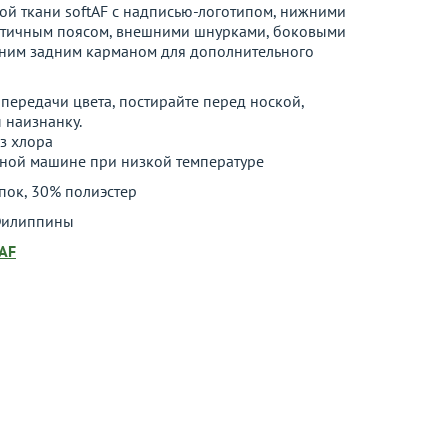
ой ткани softAF с надписью-логотипом, нижними
стичным поясом, внешними шнурками, боковыми
ним задним карманом для дополнительного
передачи цвета, постирайте перед ноской,
 наизнанку.
з хлора
ьной машине при низкой температуре
пок, 30% полиэстер
илиппины
tAF