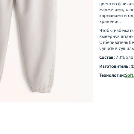
цвета из флисов
манжетами, эла
карманами и од
хранения.
Чтобы избежать 
вывернув штаны
Отбеливатель бе
Сушить в сушил
Состав:
70% хло
Изготовитель:
Ф
Технологии:
Sof