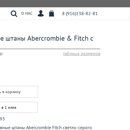
8 (916)138-82-81
О НАС
 штаны Abercrombie & Fitch с
р:
таблица размеров
ь в корзину
 в 1 клик
93
ные штаны Abercrombie Fitch светло-серого