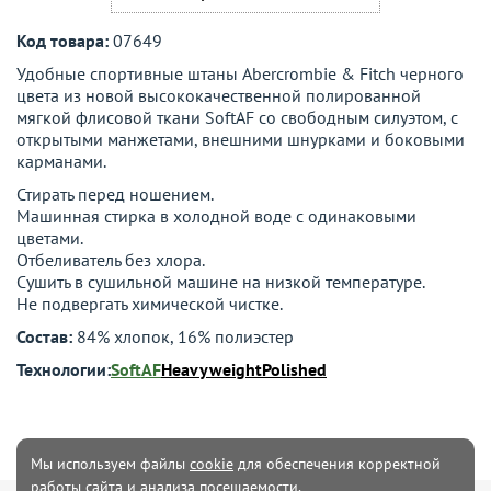
Код товара:
07649
Удобные спортивные штаны Abercrombie & Fitch черного
цвета из новой высококачественной полированной
мягкой флисовой ткани SoftAF со свободным силуэтом, с
открытыми манжетами, внешними шнурками и боковыми
карманами.
Стирать перед ношением.
Машинная стирка в холодной воде с одинаковыми
цветами.
Отбеливатель без хлора.
Сушить в сушильной машине на низкой температуре.
Не подвергать химической чистке.
Состав:
84% хлопок, 16% полиэстер
Технологии:
SoftAF
Heavyweight
Polished
Мы используем файлы
cookie
для обеспечения корректной
работы сайта и анализа посещаемости.