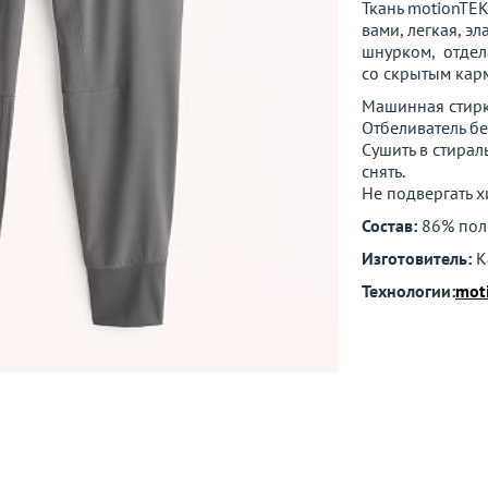
Ткань motionTEK
вами, легкая, э
шнурком, отдел
со скрытым кар
Машинная стирк
Отбеливатель бе
Сушить в стирал
снять.
Не подвергать х
Состав:
86% пол
Изготовитель:
К
Технологии:
mot