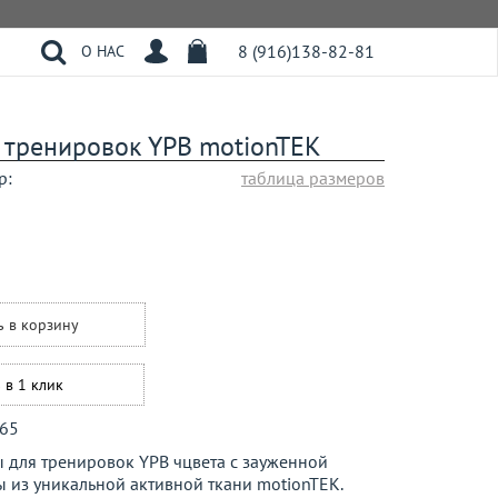
8 (916)138-82-81
О НАС
 тренировок YPB motionTEK
р:
таблица размеров
ь в корзину
 в 1 клик
65
 для тренировок YPB чцвета с зауженной
 из уникальной активной ткани motionTEK.