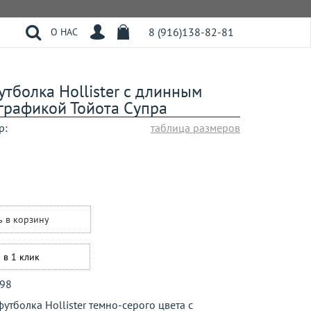
8 (916)138-82-81
О НАС
тболка Hollister с длинным
графикой Тойота Супра
р:
таблица размеров
ь в корзину
 в 1 клик
98
утболка Hollister темно-серого цвета с