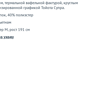
м, термальной вафельной фактурой, круглым
нзированной графикой Тойота Супра.
пок, 40% полиэстер
ьетнам
ер M, рост 191 см
о уходу