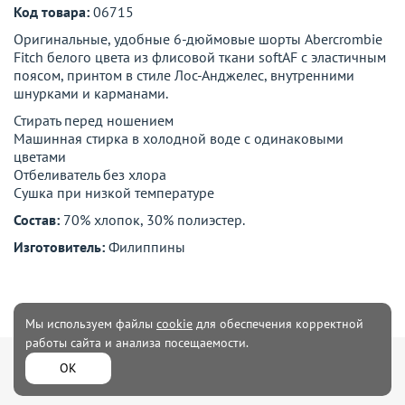
Код товара:
06715
Оригинальные, удобные 6-дюймовые шорты Abercrombie
Fitch белого цвета из флисовой ткани softAF с эластичным
поясом, принтом в стиле Лос-Анджелес, внутренними
шнурками и карманами.
Стирать перед ношением
Машинная стирка в холодной воде с одинаковыми
цветами
Отбеливатель без хлора
Сушка при низкой температуре
Состав:
70% хлопок, 30% полиэстер.
Изготовитель:
Филиппины
Мы используем файлы
cookie
для обеспечения корректной
работы сайта и анализа посещаемости.
Мужская
Женская одежда
ОК
одежда