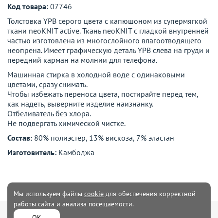
Код товара:
07746
Толстовка YPB серого цвета с капюшоном из супермягкой
ткани neoKNIT active. Ткань neoKNIT с гладкой внутренней
частью изготовлена ​​из многослойного влагоотводящего
неопрена. Имеет графическую деталь YPB слева на груди и
передний карман на молнии для телефона.
Машинная стирка в холодной воде с одинаковыми
цветами, сразу снимать.
Чтобы избежать переноса цвета, постирайте перед тем,
как надеть, выверните изделие наизнанку.
Отбеливатель без хлора.
Не подвергать химической чистке.
Состав:
80% полиэстер, 13% вискоза, 7% эластан
Изготовитель:
Камбоджа
Мы используем файлы
cookie
для обеспечения корректной
работы сайта и анализа посещаемости.
Мужская
Женская одежда
ОК